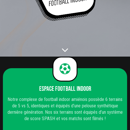
Espace football indoor
Notre complexe de football indoor amiénois possède 6 terrains
de 5 vs 5, identiques et équipés d’une pelouse synthétique
dernière génération. Nos six terrains sont équipés d’un système
de score SPASH et vos matchs sont filmés !